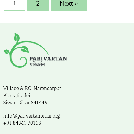
2
Next »
1
Village & P.O. Narendarpur
Block Jiradei,
Siwan Bihar 841446
info@parivartanbihar.org
+91 84341 70118