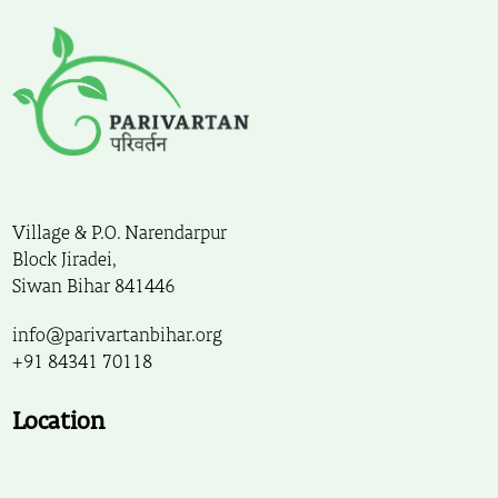
Village & P.O. Narendarpur
Block Jiradei,
Siwan Bihar 841446
info@parivartanbihar.org
+91 84341 70118
Location