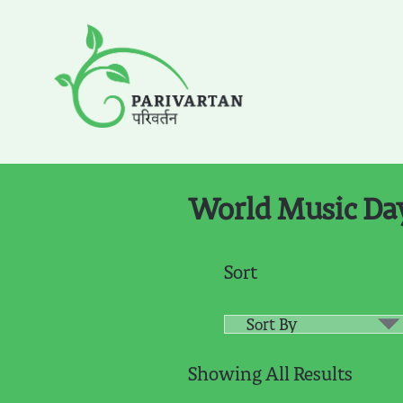
World Music Da
Sort
Showing All Results