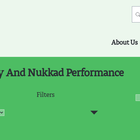
About Us
y And Nukkad Performance
Filters