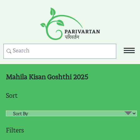
Mahila Kisan Goshthi 2025
Sort
Filters