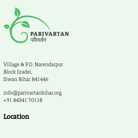
Village & P.O. Narendarpur
Block Jiradei,
Siwan Bihar 841446
info@parivartanbihar.org
+91 84341 70118
Location