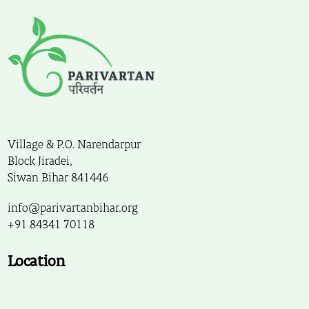
Village & P.O. Narendarpur
Block Jiradei,
Siwan Bihar 841446
info@parivartanbihar.org
+91 84341 70118
Location