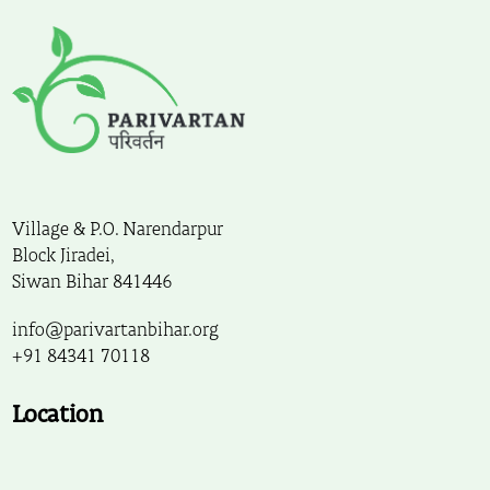
Village & P.O. Narendarpur
Block Jiradei,
Siwan Bihar 841446
info@parivartanbihar.org
+91 84341 70118
Location