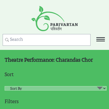
Theatre Performance: Charandas Chor
Sort
Filters