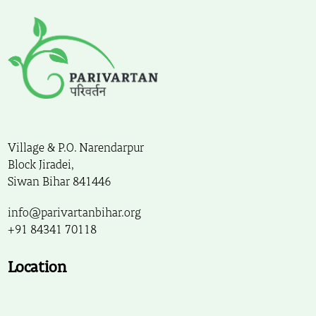
Village & P.O. Narendarpur
Block Jiradei,
Siwan Bihar 841446
info@parivartanbihar.org
+91 84341 70118
Location