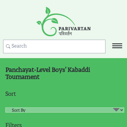
Panchayat-Level Boys’ Kabaddi
Tournament
Sort
Filters