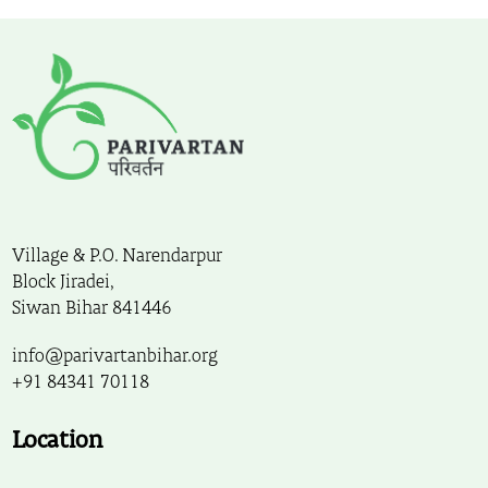
Village & P.O. Narendarpur
Block Jiradei,
Siwan Bihar 841446
info@parivartanbihar.org
+91 84341 70118
Location