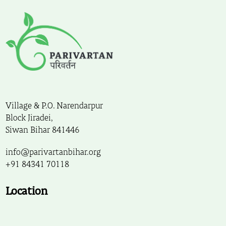
Village & P.O. Narendarpur
Block Jiradei,
Siwan Bihar 841446
info@parivartanbihar.org
+91 84341 70118
Location