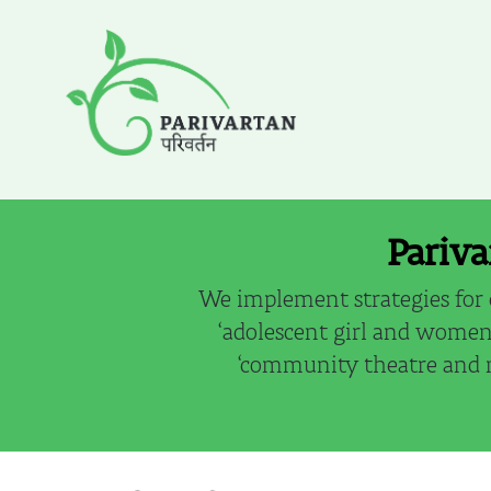
Pariva
We implement strategies for 
‘adolescent girl and women 
‘community theatre and mu