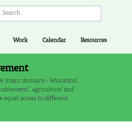
Work
Calendar
Resources
ovement
 major domains - ‘education’,
ablement’, ‘agriculture’ and
 equal access to different